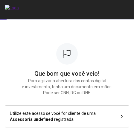
/v2/montebravo/mobile/step/1?_gl=1*hztxaz*_gcl_au*MTA0OTE
Que bom que você veio!
Para agilizar a abertura das contas digital
e investimento, tenha um documento em mãos.
Pode ser CNH, RG ou RNE.
Utilize este acesso se você for cliente de uma
Assessoria undefined
registrada.